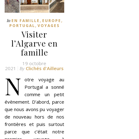
,
,
In
EN FAMILLE
EUROPE
,
PORTUGAL
VOYAGES
Visiter
l’Algarve en
famille
19 octobre
2021
Clichés d'Ailleurs
By
N
otre voyage au
Portugal a sonné
comme un petit
évènement. D’abord, parce
que nous avons pu voyager
de nouveau hors de nos
frontières et puis surtout
parce que c’était notre