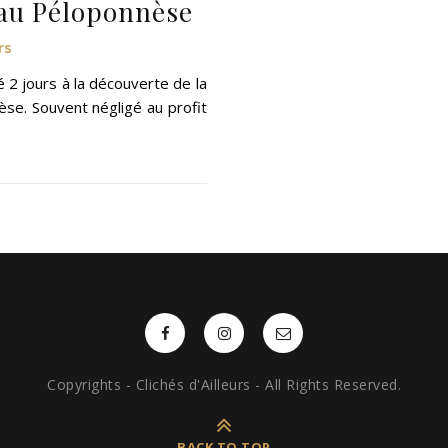
 au Péloponnèse
rs
2 jours à la découverte de la
èse. Souvent négligé au profit
Copyrights - Clichés d'Ailleurs - All Rights Reserved.
BACK TO TOP