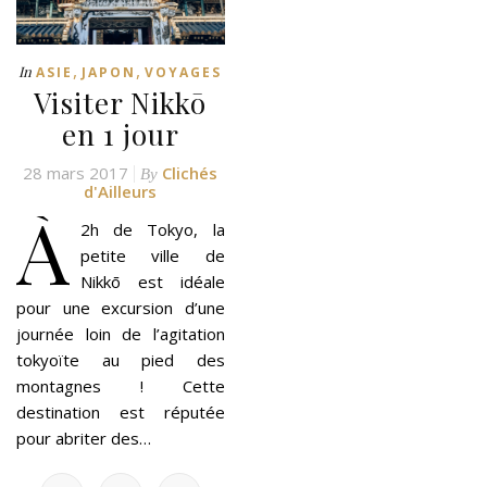
,
,
In
ASIE
JAPON
VOYAGES
Visiter Nikkō
en 1 jour
28 mars 2017
Clichés
By
d'Ailleurs
À
2h de Tokyo, la
petite ville de
Nikkō est idéale
pour une excursion d’une
journée loin de l’agitation
tokyoïte au pied des
montagnes ! Cette
destination est réputée
pour abriter des…