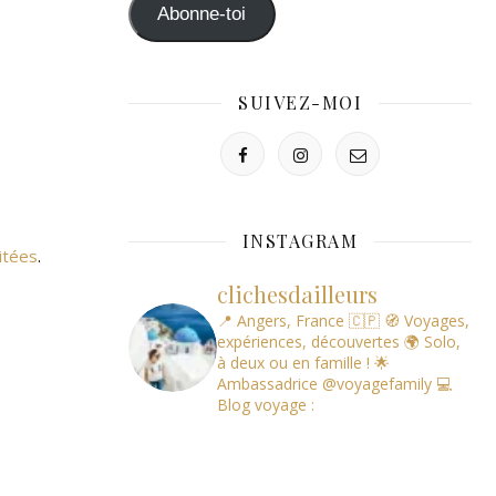
mail
Abonne-toi
SUIVEZ-MOI
INSTAGRAM
itées
.
clichesdailleurs
📍 Angers, France 🇨🇵
🧭 Voyages,
expériences, découvertes
🌍 Solo,
à deux ou en famille !
🌟
Ambassadrice @voyagefamily
💻
Blog voyage :