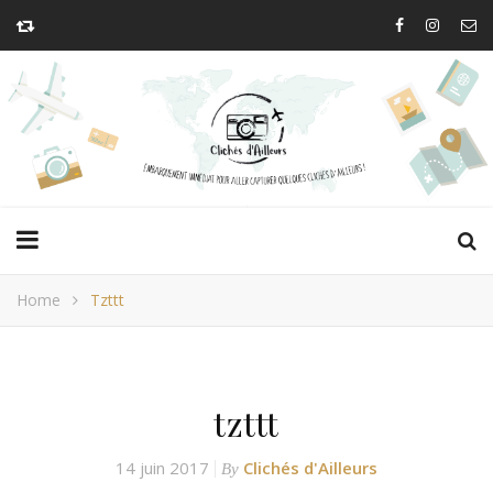
Home
Tzttt
tzttt
14 juin 2017
Clichés d'Ailleurs
By