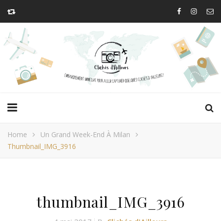
Home
Un Grand Week-End À Milan
Thumbnail_IMG_3916
thumbnail_IMG_3916