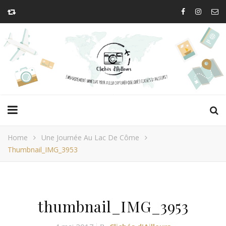
Home
Une Journée Au Lac De Côme
Thumbnail_IMG_3953
thumbnail_IMG_3953