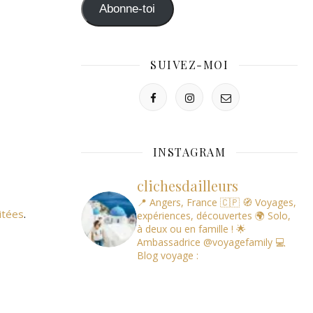
mail
Abonne-toi
SUIVEZ-MOI
INSTAGRAM
clichesdailleurs
📍 Angers, France 🇨🇵
🧭 Voyages,
itées
.
expériences, découvertes
🌍 Solo,
à deux ou en famille !
🌟
Ambassadrice @voyagefamily
💻
Blog voyage :