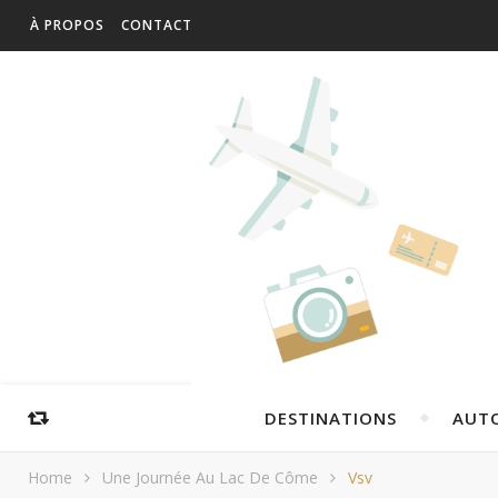
À PROPOS
CONTACT
DESTINATIONS
AUT
Home
Une Journée Au Lac De Côme
Vsv