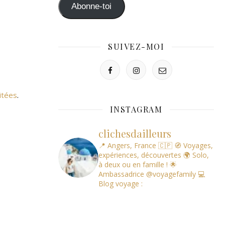
mail
Abonne-toi
SUIVEZ-MOI
itées
.
INSTAGRAM
clichesdailleurs
📍 Angers, France 🇨🇵
🧭 Voyages,
expériences, découvertes
🌍 Solo,
à deux ou en famille !
🌟
Ambassadrice @voyagefamily
💻
Blog voyage :