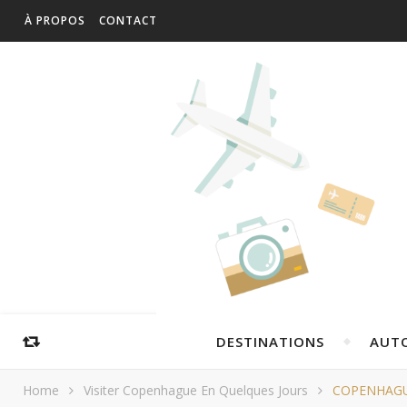
À PROPOS
CONTACT
DESTINATIONS
AUT
Home
Visiter Copenhague En Quelques Jours
COPENHAGU