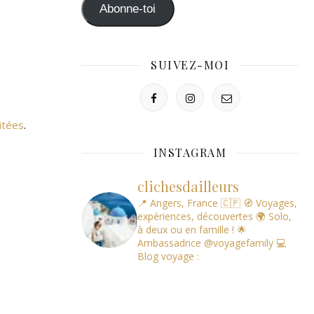
mail
Abonne-toi
SUIVEZ-MOI
itées
.
INSTAGRAM
clichesdailleurs
📍 Angers, France 🇨🇵
🧭 Voyages,
expériences, découvertes
🌍 Solo,
à deux ou en famille !
🌟
Ambassadrice @voyagefamily
💻
Blog voyage :