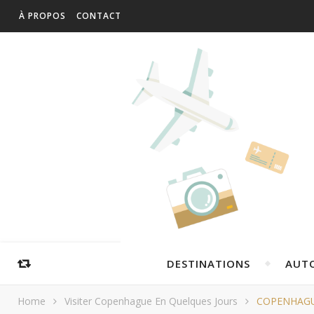
À PROPOS
CONTACT
DESTINATIONS
AUT
Home
Visiter Copenhague En Quelques Jours
COPENHAG