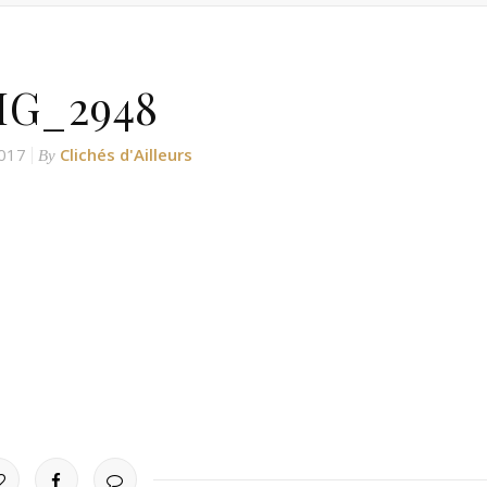
MG_2948
017
Clichés d'Ailleurs
By