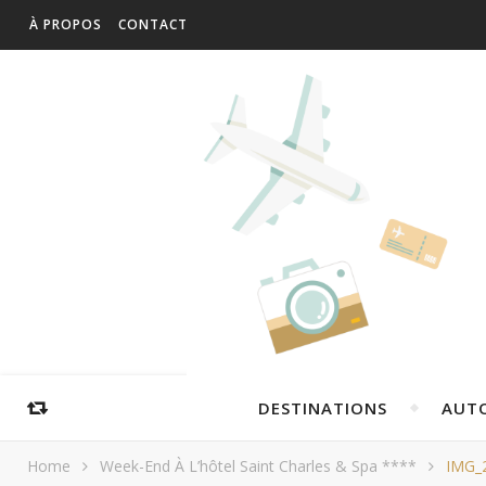
À PROPOS
CONTACT
DESTINATIONS
AUT
Home
Week-End À L’hôtel Saint Charles & Spa ****
IMG_