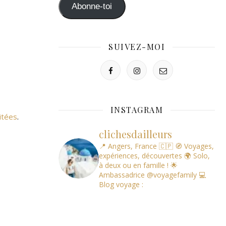
mail
Abonne-toi
SUIVEZ-MOI
INSTAGRAM
itées
.
clichesdailleurs
📍 Angers, France 🇨🇵
🧭 Voyages,
expériences, découvertes
🌍 Solo,
à deux ou en famille !
🌟
Ambassadrice @voyagefamily
💻
Blog voyage :