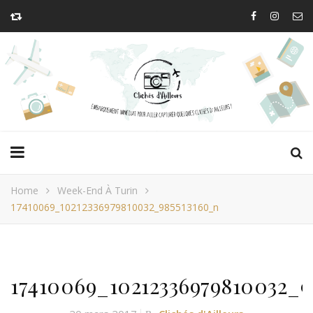
Home
Week-End À Turin
17410069_10212336979810032_985513160_n
17410069_10212336979810032_9