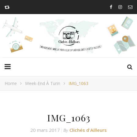
Home
Week-End À Turin
IMG_1063
IMG_1063
20 mars 2017
Clichés d'Ailleurs
By