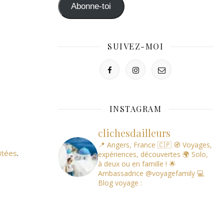
mail
Abonne-toi
SUIVEZ-MOI
INSTAGRAM
clichesdailleurs
📍 Angers, France 🇨🇵
🧭 Voyages,
itées
.
expériences, découvertes
🌍 Solo,
à deux ou en famille !
🌟
Ambassadrice @voyagefamily
💻
Blog voyage :