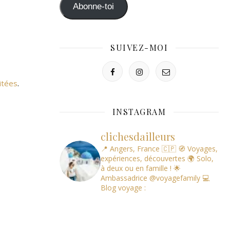
mail
Abonne-toi
SUIVEZ-MOI
itées
.
INSTAGRAM
clichesdailleurs
📍 Angers, France 🇨🇵
🧭 Voyages,
expériences, découvertes
🌍 Solo,
à deux ou en famille !
🌟
Ambassadrice @voyagefamily
💻
Blog voyage :