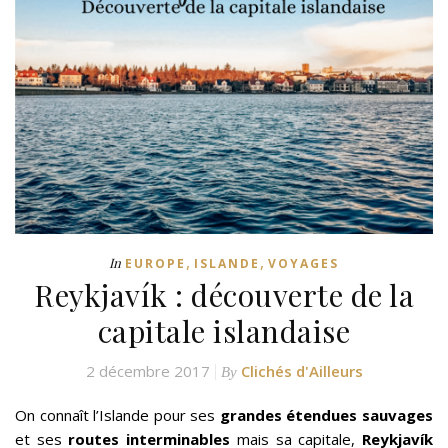
,
,
In
EUROPE
ISLANDE
VOYAGES
Reykjavík : découverte de la
capitale islandaise
2 décembre 2017
Clichés d'Ailleurs
By
On connaît l’Islande pour ses
grandes étendues sauvages
et ses
routes interminables
mais sa capitale,
Reykjavík