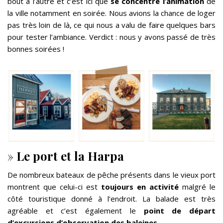
bout à l’autre et c’est ici que
se concentre l’animation
de
la ville notamment en soirée. Nous avions la chance de loger
pas très loin de là, ce qui nous a valu de faire quelques bars
pour tester l’ambiance. Verdict : nous y avons passé de très
bonnes soirées !
»
Le port
et la Harpa
De nombreux bateaux de pêche présents dans le vieux port
montrent que celui-ci est
toujours en activité
malgré le
côté touristique donné à l’endroit. La balade est très
agréable et c’est également le
point de départ
d’excursions d’observation des baleines
.