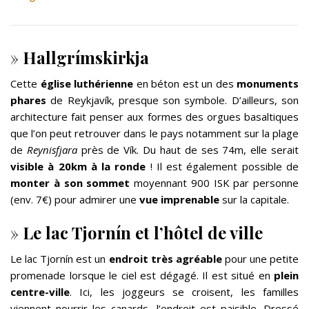
»
Hallgrímskirkja
Cette
église luthérienne
en béton est un des
monuments
phares
de Reykjavík, presque son symbole. D’ailleurs, son
architecture fait penser aux formes des orgues basaltiques
que l’on peut retrouver dans le pays notamment sur la plage
de
Reynisfjara
près de Vík. Du haut de ses 74m, elle serait
visible à 20km à la ronde
! Il est également possible de
monter à son sommet
moyennant 900 ISK par personne
(env. 7€) pour admirer une
vue imprenable
sur la capitale.
»
Le lac Tjornín et l’hôtel de ville
Le lac Tjornín est un
endroit très agréable
pour une petite
promenade lorsque le ciel est dégagé. Il est situé en
plein
centre-ville
. Ici, les joggeurs se croisent, les familles
viennent nourrir les canards, l’endroit est paisible. Dressé