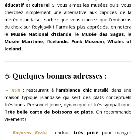
éducatif
et
culturel
. Si vous aimez les musées ou si vous
cherchez simplement une alternative aux caprices de la
météo islandaise, sachez que vous n’aurez que l’embarras
du choix sur Reykjavík ! Parmi les plus appréciés, on notera
le
Musée National d’Islande
, le
Musée des Sagas
, le
Musée Maritime
,
l’Icelandic Punk Museum
,
Whales of
Iceland
…
☕️
Quelques bonnes adresses :
－
ROK
: restaurant à
l’ambiance chic
installé dans une
maison typique islandaise qui sert des plats conceptuels
très bons. Personnel jeune, dynamique et très sympathique.
Très belle carte de boissons et plats
. On recommande
vivement !
－
Bæjarins Beztu
: endroit
très prisé
pour manger