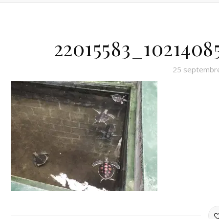
22015583_1021408
25 septembr