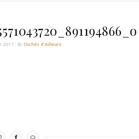
5571043720_891194866_o
e 2017
Clichés d'Ailleurs
By