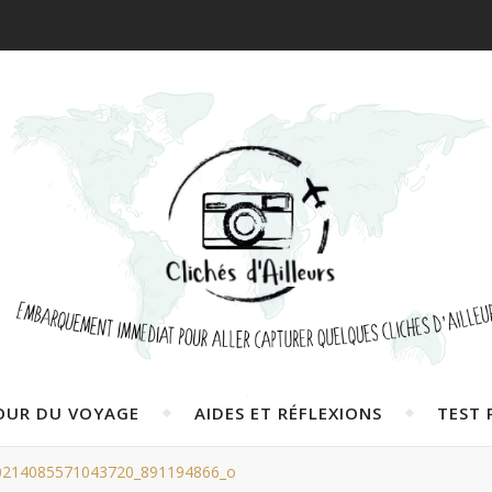
OUR DU VOYAGE
AIDES ET RÉFLEXIONS
TEST 
0214085571043720_891194866_o