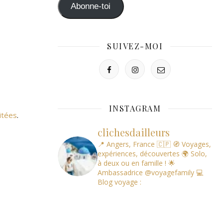
mail
Abonne-toi
SUIVEZ-MOI
INSTAGRAM
itées
.
clichesdailleurs
📍 Angers, France 🇨🇵
🧭 Voyages,
expériences, découvertes
🌍 Solo,
à deux ou en famille !
🌟
Ambassadrice @voyagefamily
💻
Blog voyage :