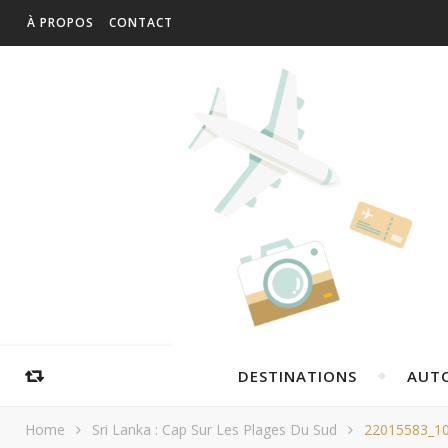
À PROPOS
CONTACT
DESTINATIONS
AUT
Home
Sri Lanka : Cap Sur Les Plages Du Sud
22015583_1