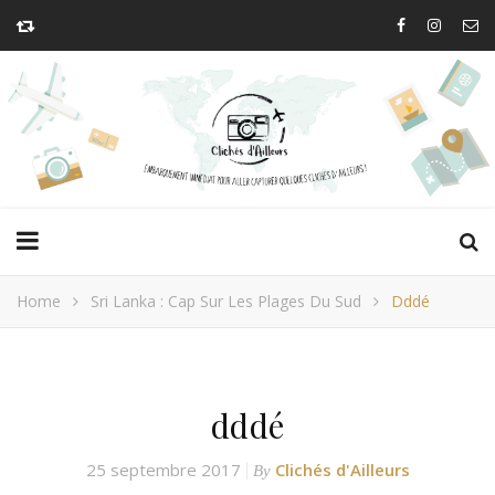
Home
Sri Lanka : Cap Sur Les Plages Du Sud
Dddé
dddé
25 septembre 2017
Clichés d'Ailleurs
By