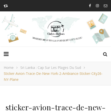
Home
Sri Lanka : Cap Sur Les Plages Du Sud
Sticker-Avion-Trace-De-New-York-2-Ambiance-Sticker-City26-
NY-Plane
sticker-avion-trace-de-new-