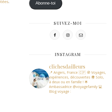
mail
itées
.
Abonne-toi
SUIVEZ-MOI
INSTAGRAM
clichesdailleurs
📍 Angers, France 🇨🇵
🧭 Voyages,
expériences, découvertes
🌍 Solo,
à deux ou en famille !
🌟
Ambassadrice @voyagefamily
💻
Blog voyage :