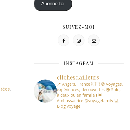
mail
Abonne-toi
SUIVEZ-MOI
INSTAGRAM
clichesdailleurs
📍 Angers, France 🇨🇵
🧭 Voyages,
itées
.
expériences, découvertes
🌍 Solo,
à deux ou en famille !
🌟
Ambassadrice @voyagefamily
💻
Blog voyage :