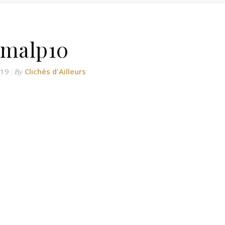
imalp10
019
Clichés d'Ailleurs
By