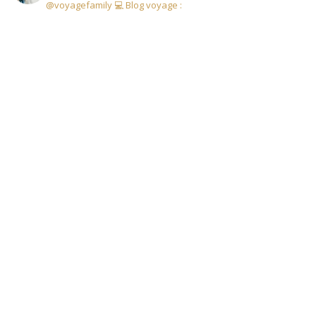
@voyagefamily
💻 Blog voyage :