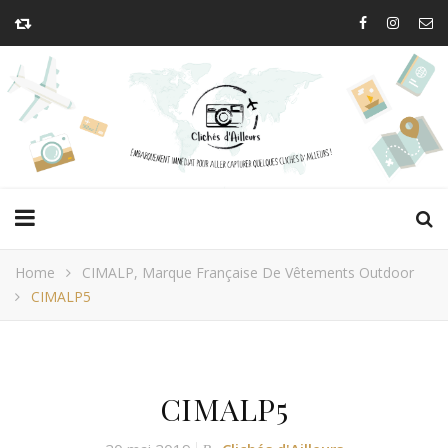
Home
CIMALP, Marque Française De Vêtements Outdoor
CIMALP5
CIMALP5