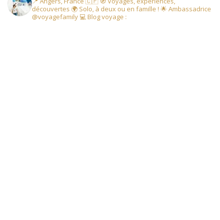
📍 Angers, France 🇨🇵
🧭 Voyages, expériences,
découvertes
🌍 Solo, à deux ou en famille !
🌟 Ambassadrice
@voyagefamily
💻 Blog voyage :