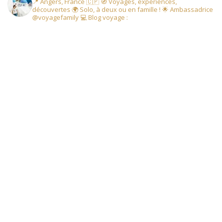
📍 Angers, France 🇨🇵
🧭 Voyages, expériences,
découvertes
🌍 Solo, à deux ou en famille !
🌟 Ambassadrice
@voyagefamily
💻 Blog voyage :