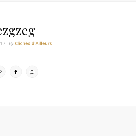
ezgzeg
017
Clichés d'Ailleurs
By