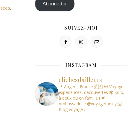
mail
Abonne-toi
itées
.
SUIVEZ-MOI
INSTAGRAM
clichesdailleurs
📍 Angers, France 🇨🇵
🧭 Voyages,
expériences, découvertes
🌍 Solo,
à deux ou en famille !
🌟
Ambassadrice @voyagefamily
💻
Blog voyage :