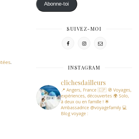
mail
Abonne-toi
SUIVEZ-MOI
itées
.
INSTAGRAM
clichesdailleurs
📍 Angers, France 🇨🇵
🧭 Voyages,
expériences, découvertes
🌍 Solo,
à deux ou en famille !
🌟
Ambassadrice @voyagefamily
💻
Blog voyage :