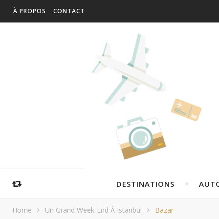
À PROPOS
CONTACT
DESTINATIONS
AUT
Home
Un Grand Week-End À Istanbul
Bazar