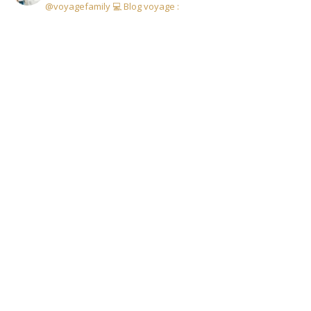
@voyagefamily
💻 Blog voyage :