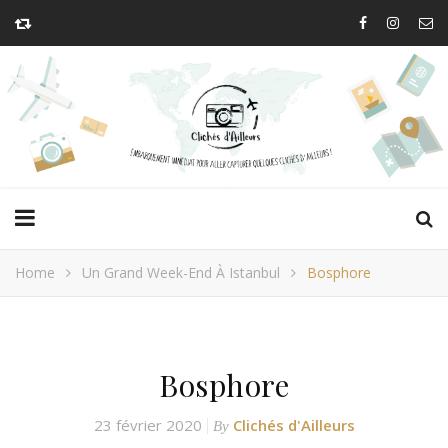
Home
Un Grand Week-End À Istanbul
Bosphore
Bosphore
23 février 2020
Clichés d'Ailleurs
By