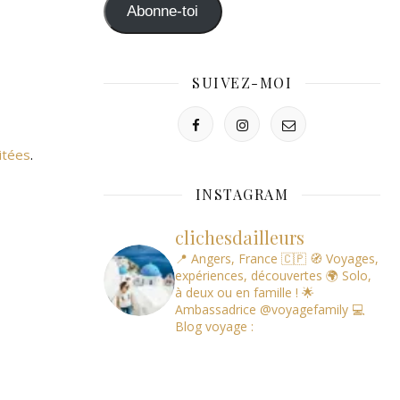
mail
Abonne-toi
SUIVEZ-MOI
itées
.
INSTAGRAM
clichesdailleurs
📍 Angers, France 🇨🇵
🧭 Voyages,
expériences, découvertes
🌍 Solo,
à deux ou en famille !
🌟
Ambassadrice @voyagefamily
💻
Blog voyage :