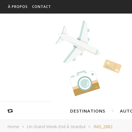
À PROPOS
CONTACT
DESTINATIONS
AUT
Home
Un Grand Week-End À Istanbul
IMG_2882