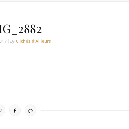
MG_2882
017
Clichés d'Ailleurs
By