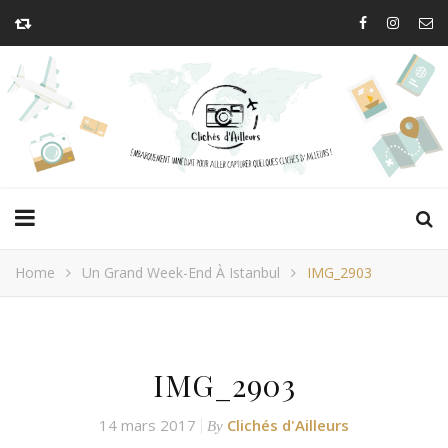
Home
Un Grand Week-End À Istanbul
IMG_2903
IMG_2903
14 mars 2017
Clichés d'Ailleurs
By