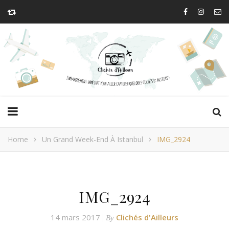
Home
Un Grand Week-End À Istanbul
IMG_2924
IMG_2924
14 mars 2017
Clichés d'Ailleurs
By