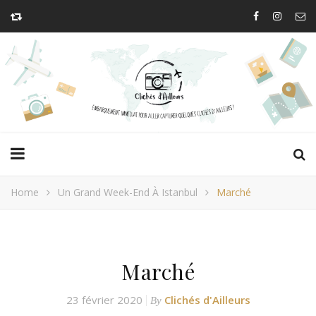
Home
Un Grand Week-End À Istanbul
Marché
Marché
23 février 2020
Clichés d'Ailleurs
By