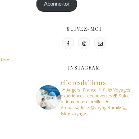
mail
Abonne-toi
SUIVEZ-MOI
itées
.
INSTAGRAM
clichesdailleurs
📍 Angers, France 🇨🇵
🧭 Voyages,
expériences, découvertes
🌍 Solo,
à deux ou en famille !
🌟
Ambassadrice @voyagefamily
💻
Blog voyage :