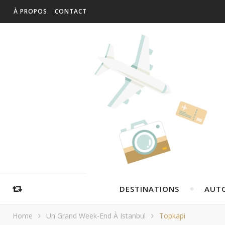
À PROPOS
CONTACT
DESTINATIONS
AUT
Home
Un Grand Week-End À Istanbul
Topkapi