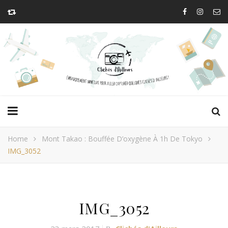
Home
Mont Takao : Bouffée D’oxygène À 1h De Tokyo
IMG_3052
IMG_3052