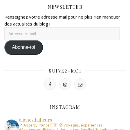
NEWSLETTER
Renseignez votre adresse mail pour ne plus rien manquer
des actualités du blog !
Adresse
e-
mail
Abonne-toi
SUIVEZ-MOI
INSTAGRAM
clichesdailleurs
📍 Angers, France 🇨🇵
🧭 Voyages, expériences,
découvertes
🌍 Solo, à deux ou en famille !
🌟 Ambassadrice