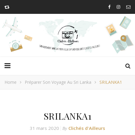
Home
Préparer Son Voyage Au Sri Lanka
SRILANKA1
SRILANKA1
31 mars 2020
Clichés d'Ailleurs
By