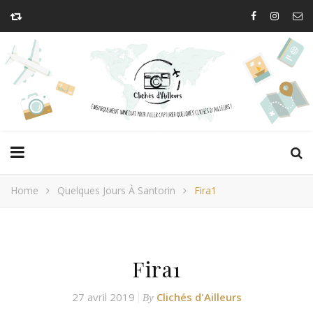
Home
Quelques Jours À Santorin
Fira1
Fira1
27 avril 2019
Clichés d'Ailleurs
By