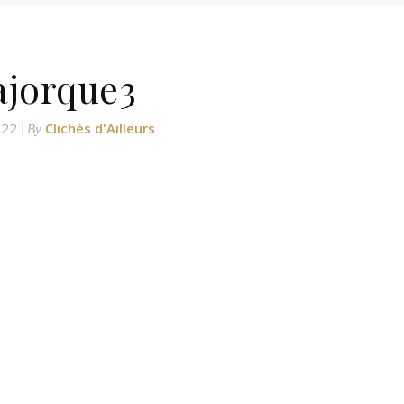
jorque3
022
Clichés d'Ailleurs
By