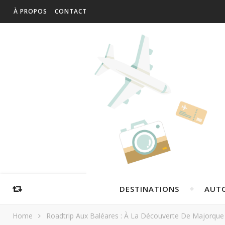
À PROPOS
CONTACT
DESTINATIONS
AUT
Home
Roadtrip Aux Baléares : À La Découverte De Majorque