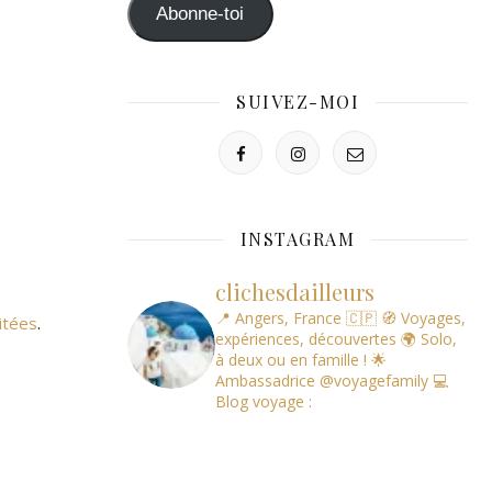
mail
Abonne-toi
SUIVEZ-MOI
INSTAGRAM
clichesdailleurs
📍 Angers, France 🇨🇵
🧭 Voyages,
itées
.
expériences, découvertes
🌍 Solo,
à deux ou en famille !
🌟
Ambassadrice @voyagefamily
💻
Blog voyage :