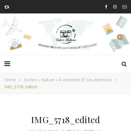
Home
Sorties « Nature » À Grenoble Et Ses Alentours
IMG_5718_edited
IMG_5718_edited