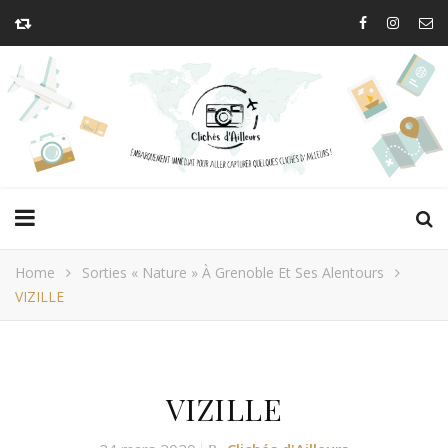
Home
Sorties « Nature » À Grenoble Et Ses Alentours
VIZILLE
VIZILLE