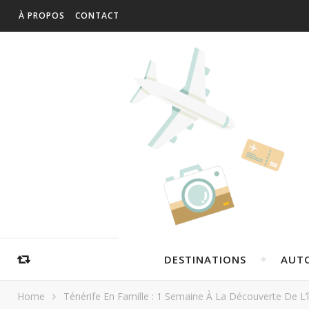
À PROPOS
CONTACT
DESTINATIONS
AUT
Home
Ténérife En Famille : 1 Semaine À La Découverte De L’