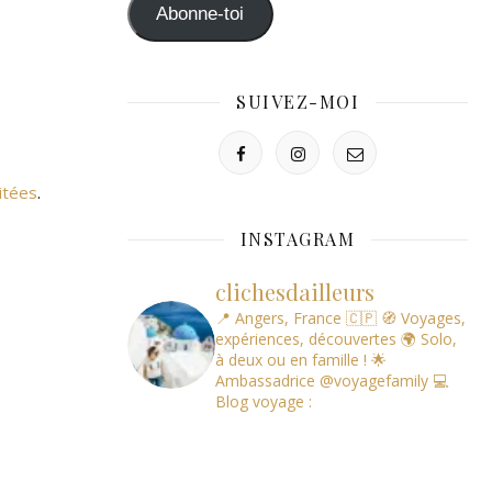
mail
Abonne-toi
SUIVEZ-MOI
itées
.
INSTAGRAM
clichesdailleurs
📍 Angers, France 🇨🇵
🧭 Voyages,
expériences, découvertes
🌍 Solo,
à deux ou en famille !
🌟
Ambassadrice @voyagefamily
💻
Blog voyage :