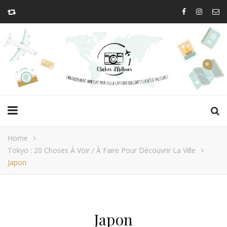
Home
Tokyo : 20 Choses À Voir / À Faire Pour Découvrir La Ville
Japon
Japon