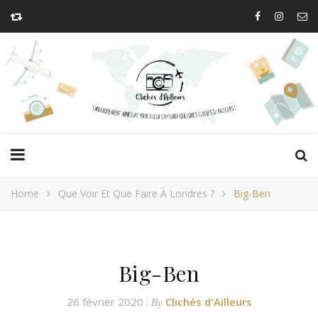
Home
Que Voir Et Que Faire À Londres ?
Big-Ben
Big-Ben
26 février 2020
Clichés d'Ailleurs
By