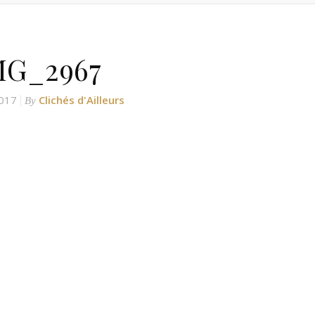
MG_2967
017
Clichés d'Ailleurs
By