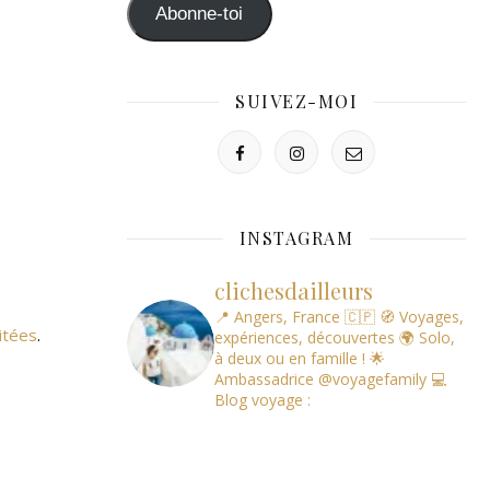
mail
Abonne-toi
SUIVEZ-MOI
INSTAGRAM
clichesdailleurs
📍 Angers, France 🇨🇵
🧭 Voyages,
itées
.
expériences, découvertes
🌍 Solo,
à deux ou en famille !
🌟
Ambassadrice @voyagefamily
💻
Blog voyage :