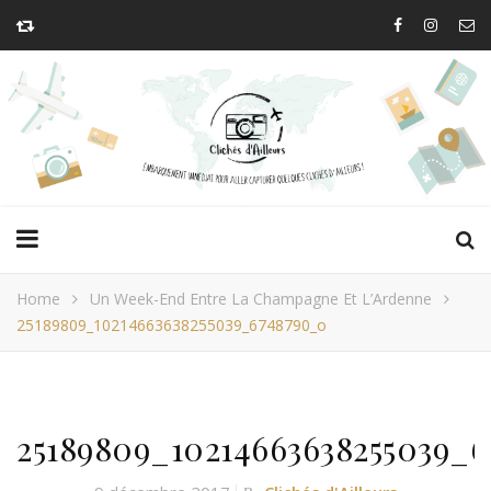
Home
Un Week-End Entre La Champagne Et L’Ardenne
25189809_10214663638255039_6748790_o
25189809_10214663638255039_