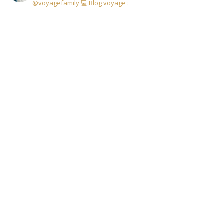
@voyagefamily
💻 Blog voyage :