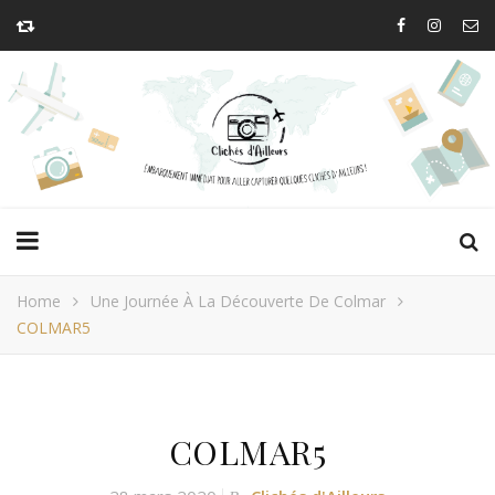
Home
Une Journée À La Découverte De Colmar
COLMAR5
COLMAR5