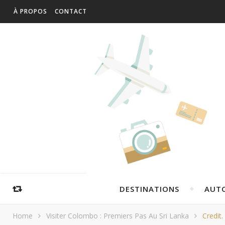
À PROPOS
CONTACT
DESTINATIONS
AUT
Home
Visiter Colombo : Premiers Pas Au Sri Lanka
Credit