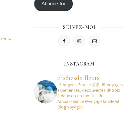
mail
Abonne-toi
SUIVEZ-MOI
itées
.
INSTAGRAM
clichesdailleurs
📍 Angers, France 🇨🇵
🧭 Voyages,
expériences, découvertes
🌍 Solo,
à deux ou en famille !
🌟
Ambassadrice @voyagefamily
💻
Blog voyage :