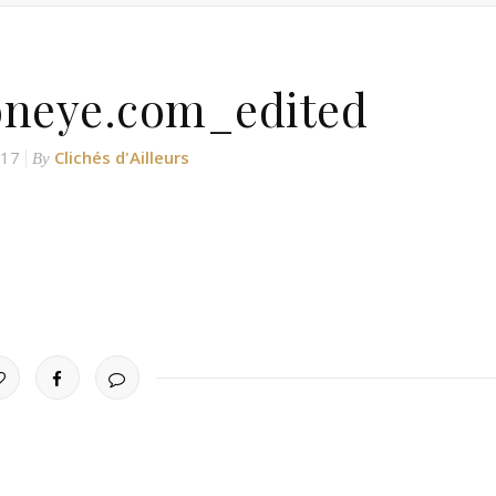
loneye.com_edited
017
Clichés d'Ailleurs
By