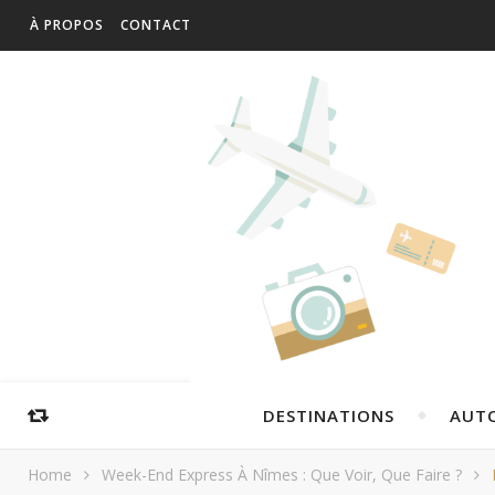
À PROPOS
CONTACT
DESTINATIONS
AUT
Home
Week-End Express À Nîmes : Que Voir, Que Faire ?