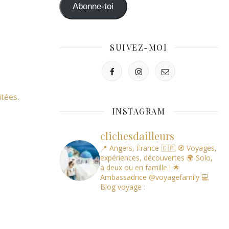
mail
Abonne-toi
SUIVEZ-MOI
itées
.
INSTAGRAM
clichesdailleurs
📍 Angers, France 🇨🇵
🧭 Voyages,
expériences, découvertes
🌍 Solo,
à deux ou en famille !
🌟
Ambassadrice @voyagefamily
💻
Blog voyage :