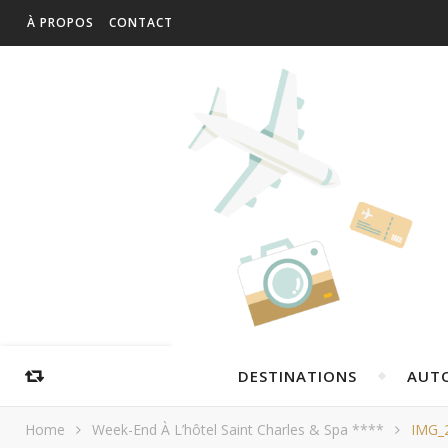
À PROPOS
CONTACT
DESTINATIONS
AUT
Home
Week-End À L’hôtel Saint Charles & Spa ****
IMG_