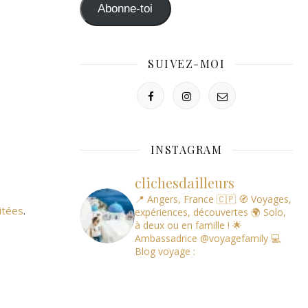
mail
Abonne-toi
SUIVEZ-MOI
INSTAGRAM
clichesdailleurs
📍 Angers, France 🇨🇵
🧭 Voyages,
itées
.
expériences, découvertes
🌍 Solo,
à deux ou en famille !
🌟
Ambassadrice @voyagefamily
💻
Blog voyage :