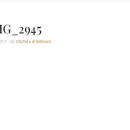
MG_2945
017
Clichés d'Ailleurs
By