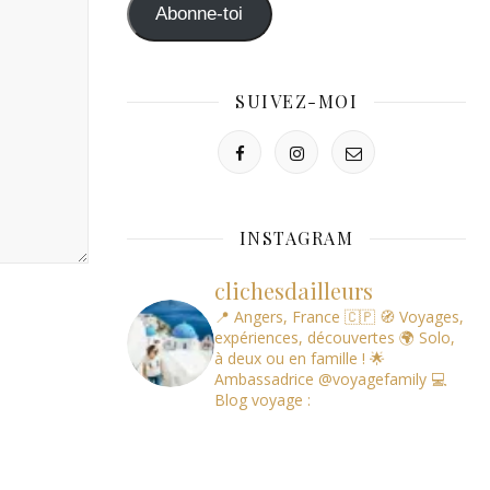
mail
Abonne-toi
SUIVEZ-MOI
INSTAGRAM
clichesdailleurs
📍 Angers, France 🇨🇵
🧭 Voyages,
expériences, découvertes
🌍 Solo,
à deux ou en famille !
🌟
Ambassadrice @voyagefamily
💻
Blog voyage :