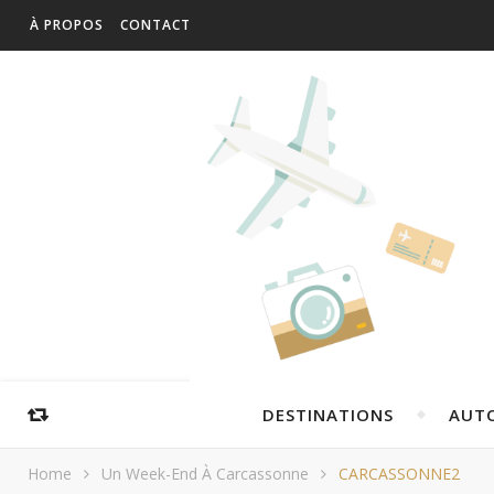
À PROPOS
CONTACT
DESTINATIONS
AUT
Home
Un Week-End À Carcassonne
CARCASSONNE2