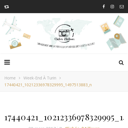
Home
Week-End À Turin
17440421_10212336978329995_1497513883_n
17440421_10212336978329995_14